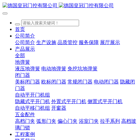
首页
公司简介
公司简介
生产设施
品质管控
服务保障
展厅展示
产品展示
全部
地弹簧
液压地弹簧
电动地弹簧
免挖坑地弹簧
闭门器
美标闭门器
欧标闭门器
常规闭门器
电动闭门器
隐藏闭
门器
自动平开门机组
隐藏式平开门机
外置式平开门机
侧置式平开门机
自动平移门机组
开窗器
五金配件
高档门夹
弧形门夹
偏心门夹
浴室门夹
拉手系列
高档玻
璃门锁
工程案例