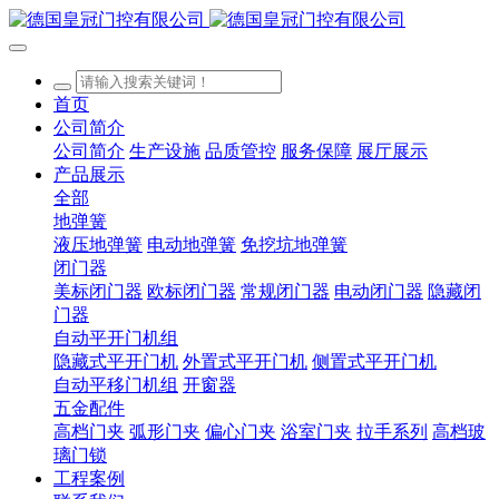
首页
公司简介
公司简介
生产设施
品质管控
服务保障
展厅展示
产品展示
全部
地弹簧
液压地弹簧
电动地弹簧
免挖坑地弹簧
闭门器
美标闭门器
欧标闭门器
常规闭门器
电动闭门器
隐藏闭
门器
自动平开门机组
隐藏式平开门机
外置式平开门机
侧置式平开门机
自动平移门机组
开窗器
五金配件
高档门夹
弧形门夹
偏心门夹
浴室门夹
拉手系列
高档玻
璃门锁
工程案例