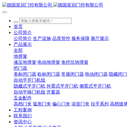
首页
公司简介
公司简介
生产设施
品质管控
服务保障
展厅展示
产品展示
全部
地弹簧
液压地弹簧
电动地弹簧
免挖坑地弹簧
闭门器
美标闭门器
欧标闭门器
常规闭门器
电动闭门器
隐藏闭门
自动平开门机组
隐藏式平开门机
外置式平开门机
侧置式平开门机
自动平移门机组
开窗器
五金配件
高档门夹
弧形门夹
偏心门夹
浴室门夹
拉手系列
高档玻
工程案例
联系我们
资讯中心