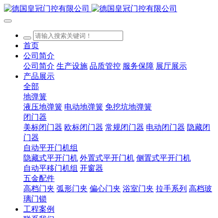
首页
公司简介
公司简介
生产设施
品质管控
服务保障
展厅展示
产品展示
全部
地弹簧
液压地弹簧
电动地弹簧
免挖坑地弹簧
闭门器
美标闭门器
欧标闭门器
常规闭门器
电动闭门器
隐藏闭
门器
自动平开门机组
隐藏式平开门机
外置式平开门机
侧置式平开门机
自动平移门机组
开窗器
五金配件
高档门夹
弧形门夹
偏心门夹
浴室门夹
拉手系列
高档玻
璃门锁
工程案例