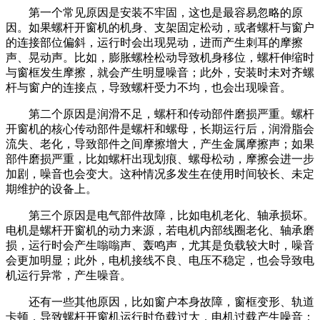
第一个常见原因是安装不牢固，这也是最容易忽略的原
因。如果螺杆开窗机的机身、支架固定松动，或者螺杆与窗户
的连接部位偏斜，运行时会出现晃动，进而产生刺耳的摩擦
声、晃动声。比如，膨胀螺栓松动导致机身移位，螺杆伸缩时
与窗框发生摩擦，就会产生明显噪音；此外，安装时未对齐螺
杆与窗户的连接点，导致螺杆受力不均，也会出现噪音。
第二个原因是润滑不足，螺杆和传动部件磨损严重。螺杆
开窗机的核心传动部件是螺杆和螺母，长期运行后，润滑脂会
流失、老化，导致部件之间摩擦增大，产生金属摩擦声；如果
部件磨损严重，比如螺杆出现划痕、螺母松动，摩擦会进一步
加剧，噪音也会变大。这种情况多发生在使用时间较长、未定
期维护的设备上。
第三个原因是电气部件故障，比如电机老化、轴承损坏。
电机是螺杆开窗机的动力来源，若电机内部线圈老化、轴承磨
损，运行时会产生嗡嗡声、轰鸣声，尤其是负载较大时，噪音
会更加明显；此外，电机接线不良、电压不稳定，也会导致电
机运行异常，产生噪音。
还有一些其他原因，比如窗户本身故障，窗框变形、轨道
卡顿，导致螺杆开窗机运行时负载过大，电机过载产生噪音；