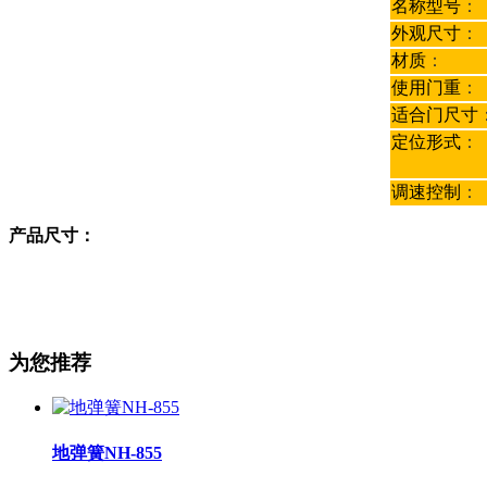
名称型号
：
外观尺寸
：
材质
：
使用门重
：
适合门尺寸
定位形式
：
调速控制
：
产品尺寸：
为您推荐
地弹簧NH-855