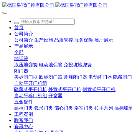
首页
公司简介
公司简介
生产设施
品质管控
服务保障
展厅展示
产品展示
全部
地弹簧
液压地弹簧
电动地弹簧
免挖坑地弹簧
闭门器
美标闭门器
欧标闭门器
常规闭门器
电动闭门器
隐藏闭门
自动平开门机组
隐藏式平开门机
外置式平开门机
侧置式平开门机
自动平移门机组
开窗器
五金配件
高档门夹
弧形门夹
偏心门夹
浴室门夹
拉手系列
高档玻
工程案例
联系我们
资讯中心