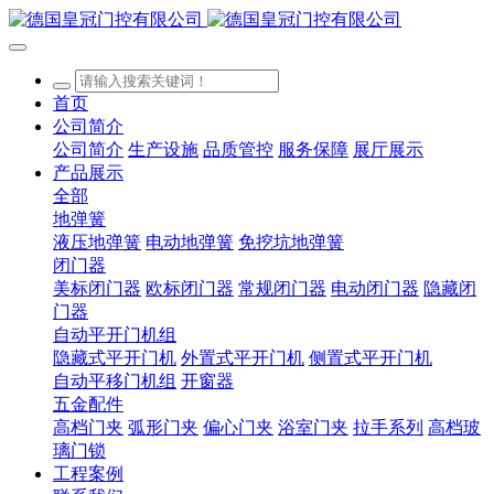
首页
公司简介
公司简介
生产设施
品质管控
服务保障
展厅展示
产品展示
全部
地弹簧
液压地弹簧
电动地弹簧
免挖坑地弹簧
闭门器
美标闭门器
欧标闭门器
常规闭门器
电动闭门器
隐藏闭
门器
自动平开门机组
隐藏式平开门机
外置式平开门机
侧置式平开门机
自动平移门机组
开窗器
五金配件
高档门夹
弧形门夹
偏心门夹
浴室门夹
拉手系列
高档玻
璃门锁
工程案例