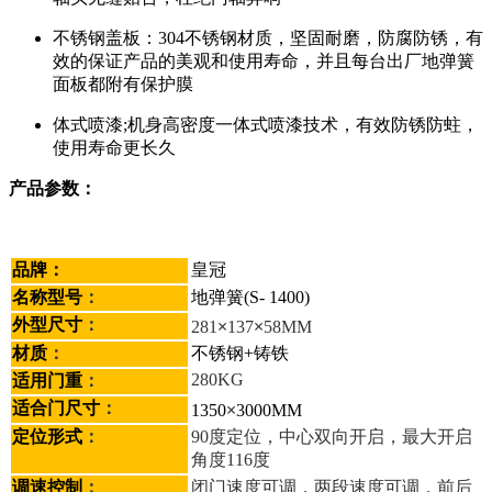
不锈钢盖板：304不锈钢材质，坚固耐磨，防腐防锈，有
效的保证产品的美观和使用寿命，并且每台出厂地弹簧
面板都附有保护膜
体式喷漆;机身高密度一体式喷漆技术，有效防锈防蛀，
使用寿命更长久
产品参数：
品牌：
皇冠
名称型号
：
地弹簧(S- 1400)
×
×
外型尺寸
：
281
137
58MM
材质
：
不锈钢+铸铁
280KG
适用门重
：
×
适合门尺寸
：
1350
3000MM
定位形式
：
90度定位，中心双向开启，最大开启
角度116度
调速控制
：
闭门速度可调，两段速度可调，前后