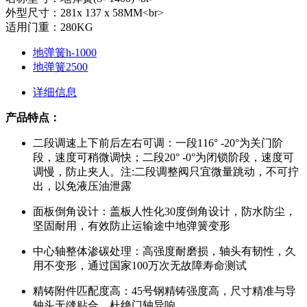
外型尺寸：281x 137 x 58MM<br>
适用门重：280KG
地弹簧h-1000
地弹簧2500
详细信息
产品特点：
二段调速上下前后左右可调：一段116° -20°为关门阶
段，速度可稍微调快；二段20° -0°为闭锁阶段，速度可
调慢，防止夹人。注:二段调整阀只宜微量跳动，不可拧
出，以免液压油泄露
面板倒角设计：盖板人性化30度倒角设计，防水防尘，
坚固耐用，有效防止运输途中地弹簧变形
中心轴整体渗碳处理：高强度耐磨损，轴头有韧性，久
用不变形，通过国家100万次无故障寿命测试
精铸附件匹配度高：45号钢精铸强度高，尺寸精准与导
轴头无缝贴合，杜绝门轴异响