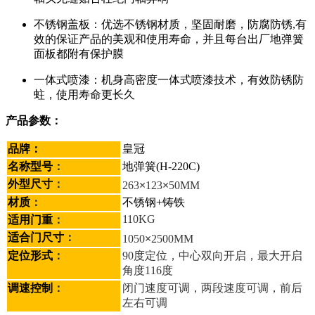
不锈钢盖板：优选不锈钢材质，坚固耐磨，防腐防锈,有
效的保证产品的美观和使用寿命，并且每台出厂地弹簧
面板都附有保护膜
一体式喷漆：机身高密度一体式喷漆技术，有效防锈防
蛀，使用寿命更长久
产品参数：
品牌：
皇冠
名称型号
：
地弹簧(H-220C)
×
×
外型尺寸
：
263
123
50MM
材质
：
不锈钢+铸铁
110KG
适用门重
：
×
适合门尺寸
：
1050
2500MM
定位形式
：
90度定位，中心双向开启，最大开启
角度116度
调速控制
：
闭门速度可调，两段速度可调，前后
左右可调