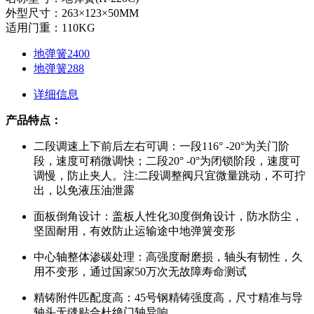
外型尺寸：263×123×50MM
适用门重：110KG
地弹簧2400
地弹簧288
详细信息
产品特点：
二段调速上下前后左右可调：一段116° -20°为关门阶
段，速度可稍微调快；二段20° -0°为闭锁阶段，速度可
调慢，防止夹人。注:二段调整阀只宜微量跳动，不可拧
出，以免液压油泄露
面板倒角设计：盖板人性化30度倒角设计，防水防尘，
坚固耐用，有效防止运输途中地弹簧变形
中心轴整体渗碳处理：高强度耐磨损，轴头有韧性，久
用不变形，通过国家50万次无故障寿命测试
精铸附件匹配度高：45号钢精铸强度高，尺寸精准与导
轴头无缝贴合杜绝门轴异响