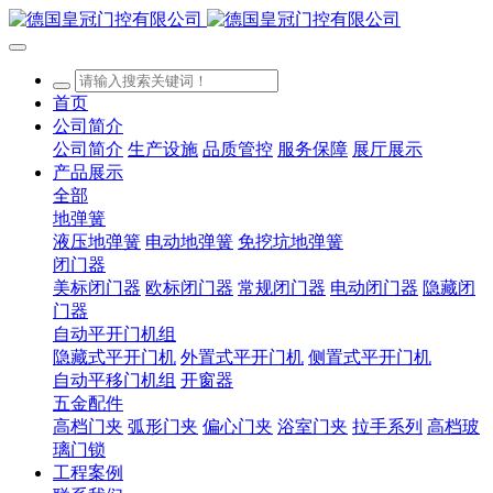
首页
公司简介
公司简介
生产设施
品质管控
服务保障
展厅展示
产品展示
全部
地弹簧
液压地弹簧
电动地弹簧
免挖坑地弹簧
闭门器
美标闭门器
欧标闭门器
常规闭门器
电动闭门器
隐藏闭
门器
自动平开门机组
隐藏式平开门机
外置式平开门机
侧置式平开门机
自动平移门机组
开窗器
五金配件
高档门夹
弧形门夹
偏心门夹
浴室门夹
拉手系列
高档玻
璃门锁
工程案例